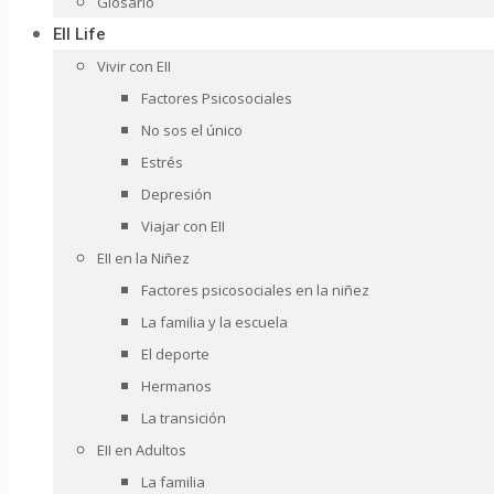
Glosario
EII Life
Vivir con EII
Factores Psicosociales
No sos el único
Estrés
Depresión
Viajar con EII
EII en la Niñez
Factores psicosociales en la niñez
La familia y la escuela
El deporte
Hermanos
La transición
EII en Adultos
La familia