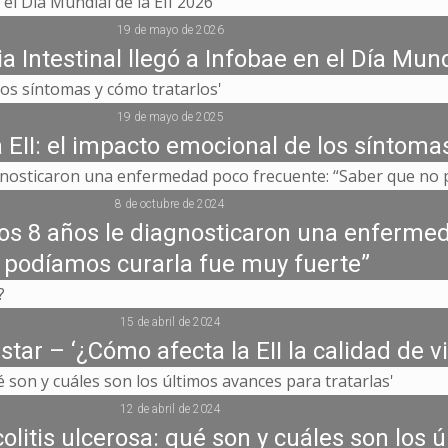
19 de mayo de 2026
Intestinal llegó a Infobae en el Día Mundi
19 de mayo de 2025
 EII: el impacto emocional de los síntomas
8 de octubre de 2024
 los 8 años le diagnosticaron una enferme
 podíamos curarla fue muy fuerte”
15 de abril de 2024
tar – ‘¿Cómo afecta la EII la calidad de v
12 de abril de 2024
itis ulcerosa: qué son y cuáles son los ú