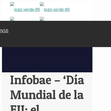
 NSB
✕
Infobae – ‘Día
Mundial de la
EII: el