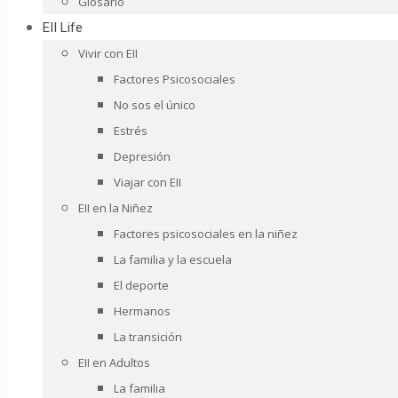
Glosario
EII Life
Vivir con EII
Factores Psicosociales
No sos el único
Estrés
Depresión
Viajar con EII
EII en la Niñez
Factores psicosociales en la niñez
La familia y la escuela
El deporte
Hermanos
La transición
EII en Adultos
La familia