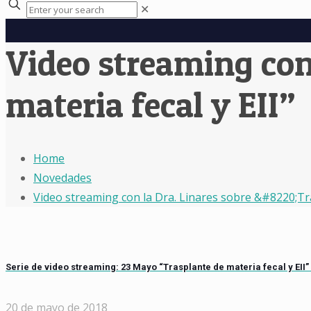
✕
Video streaming con 
materia fecal y EII”
Home
Novedades
Video streaming con la Dra. Linares sobre &#8220;Tra
Serie de video streaming: 23 Mayo “Trasplante de materia fecal y EII”
20 de mayo de 2018