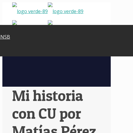
 NSB
✕
Mi historia
con CU por
Matías Pérez