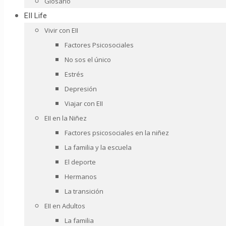
Glosario
EII Life
Vivir con EII
Factores Psicosociales
No sos el único
Estrés
Depresión
Viajar con EII
EII en la Niñez
Factores psicosociales en la niñez
La familia y la escuela
El deporte
Hermanos
La transición
EII en Adultos
La familia